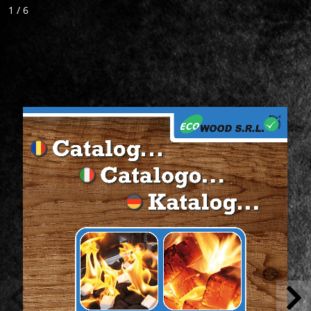
1 / 6
Catalog...
 
Catalogo...
 10 
. 
Katalog...
te. 