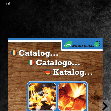
1 / 6
Catalog...
 
Catalogo...
 10 
. 
Katalog...
te. 