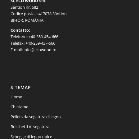
SC ECO WOOD SRL
Sântion nr. 682
Codice postale 417078 Sântion
BIHOR, ROMÂNIA
Contatto:
Telefono: +40-359-454-666
Telefax: +40-259-437-666
E-mail: info@ecowood.ro
SITEMAP
Home
Chi siamo
Pellets da segatura di legno
Bricchetti di segatura
Schegge di legno dolce