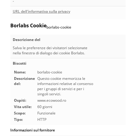
-
URL dell'informativa sulla privacy
Borlabs Cookie
borlabs-cookie
Descrizione del
Salva le preferenze dei visitatori selezionate
nella finestra di dialogo dei cookie Borlabs.
Biscotti
Nome:
borlabs-cookie
Descrizione
Questo cookie memorizza le
del:
informazioni relative al consenso
per i gruppi di servizi e per i
singoli servizi.
Ospiti:
www.ecowood.ro
Vita utile:
60 giorni
Scopo:
Funzionale
Tipo:
HTTP
Informazioni sul fornitore