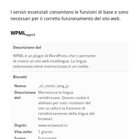
I servizi essenziali consentono le funzioni di base e sono
necessari per il corretto funzionamento del sito web.
WPML
wpml
Descrizione del
WPML è un plugin di WordPress che ci permette
di creare un sito web multilingue. La lingua
selezionata viene memorizzata in un cookie.
Biscotti
Nome:
_icl_visitor_lang_js
Descrizione
Memorizza la lingua
del:
reindirizzata. Questo cookie è
abilitato per tutti i visitatori del
sito se utilizzi la funzione di
reindirizzamento della lingua del
browser.
Ospiti:
www.ecowood.ro
Vita utile:
1 giorno
Scopo:
Funzionale