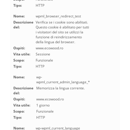
Tipo:
HTTP
Nome:
wpml_browser_redirect_test
Descrizione
Verifica se i cookie sono abilitati.
del:
Questo cookie è abilitato per tutti
i visitatori del sito se utilizzi la
funzione di reindirizzamento
della lingua del browser.
Ospiti:
www.ecowood.ro
Vita utile:
Sessione
Scopo:
Funzionale
Tipo:
HTTP
Nome:
wp-
wpml_current_admin_language_*
Descrizione
Memorizza la lingua corrente.
del:
Ospiti:
www.ecowood.ro
Vita utile:
1 giorno
Scopo:
Funzionale
Tipo:
HTTP
Nome:
wp-wpml_current_language