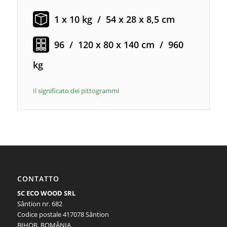
1 x 10 kg / 54 x 28 x 8,5 cm
96 / 120 x 80 x 140 cm / 960
kg
Il significato dei pittogrammi
CONTATTO
SC ECO WOOD SRL
Sântion nr. 682
Codice postale 417078 Sântion
BIHOR, ROMÂNIA