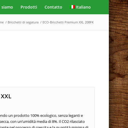
i siamo
Prodotti
Contatto
Italiano
me
/
Bricchetti di segatura
/
ECO-Bricchetti Premium XXL 208FK
 XXL
endo un prodotto 100% ecologico, senza leganti e
secca, con un’umidità media di 8%. Il CO2 rilasciato
ante nel processo di crescita e la quantità minima di