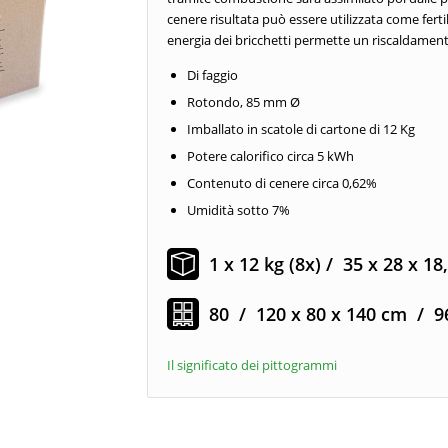
cenere risultata può essere utilizzata come fertil
energia dei bricchetti permette un riscaldamen
Di faggio
Rotondo, 85 mm Ø
Imballato in scatole di cartone di 12 Kg
Potere calorifico circa 5 kWh
Contenuto di cenere circa 0,62%
Umidità sotto 7%
1 x 12 kg (8x) / 35 x 28 x 18
80 / 120 x 80 x 140 cm / 9
Il significato dei pittogrammi