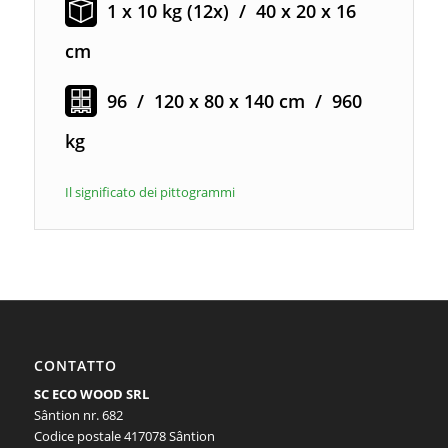
1 x 10 kg (12x) / 40 x 20 x 16
cm
96 / 120 x 80 x 140 cm / 960
kg
Il significato dei pittogrammi
CONTATTO
SC ECO WOOD SRL
Sântion nr. 682
Codice postale 417078 Sântion