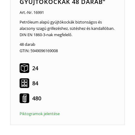
GYÚJTÓKOCKÁK 48 DARAB”
Art.-Nr. 16991
Petróleum alapú gyújtókockák biztonságos és
alacsony szagú grillezéshez, sütéshez és kandallóban.
DIN EN 1860-3-nak megfelelő.
48 darab
GTIN: 5949096169008
24
84
480
Piktogramok jelentése