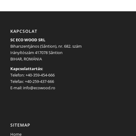
KAPCSOLAT
SC ECO WOOD SRL
Biharszentjános (Sântion), nr. 682. szám
Irányítószám 417078 Sântion
BIHAR, ROMÁNIA
Kapcsolattartás:
Telefon: +40-359-454-666
Telefax: +40-259-437-666
E-mail: info@ecowood.ro
SITEMAP
Home