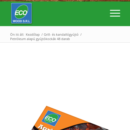
Ön itt áll:
Kezdőlap
/
Grill- és kandallógyújtó
/
Petróleum alapú gyújtókockák 48 darab