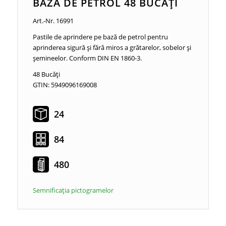
BAZĂ DE PETROL 48 BUCĂȚI
Art.-Nr. 16991
Pastile de aprindere pe bază de petrol pentru
aprinderea sigură și fără miros a grătarelor, sobelor și
șemineelor. Conform DIN EN 1860-3.
48 Bucăți
GTIN: 5949096169008
24
84
480
Semnificaţia pictogramelor