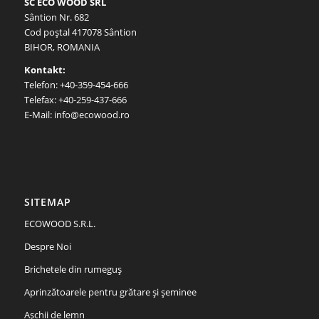
SC ECO WOOD SRL
Sântion Nr. 682
Cod poştal 417078 Sântion
BIHOR, ROMANIA
Kontakt:
Telefon: +40-359-454-666
Telefax: +40-259-437-666
E-Mail: info@ecowood.ro
SITEMAP
ECOWOOD S.R.L.
Despre Noi
Brichetele din rumeguș
Aprinzătoarele pentru grătare și șeminee
Aşchii de lemn