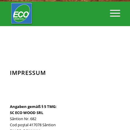
IMPRESSUM
Angaben gemäß § 5 TMG:
SC ECO WOOD SRL
Sântion Nr. 682
Cod poştal 417078 Sântion