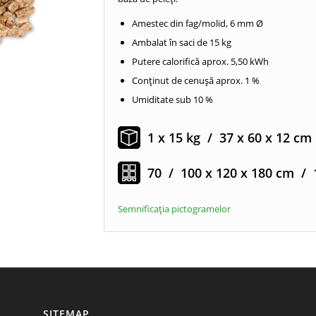
Amestec din fag/molid, 6 mm Ø
Ambalat în saci de 15 kg
Putere calorifică aprox. 5,50 kWh
Conținut de cenușă aprox. 1 %
Umiditate sub 10 %
1 x 15 kg / 37 x 60 x 12 cm
70 / 100 x 120 x 180 cm / 
Semnificaţia pictogramelor
SITEMAP