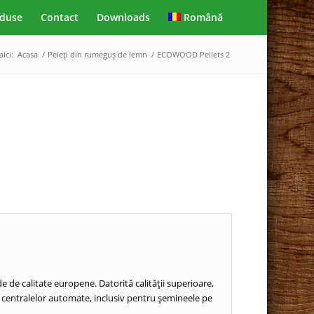
duse
Contact
Downloads
Română
aici:
Acasa
/
Peleți din rumeguş de lemn
/
ECOWOOD Pellets 2
e de calitate europene. Datorită calității superioare,
ea centralelor automate, inclusiv pentru șemineele pe